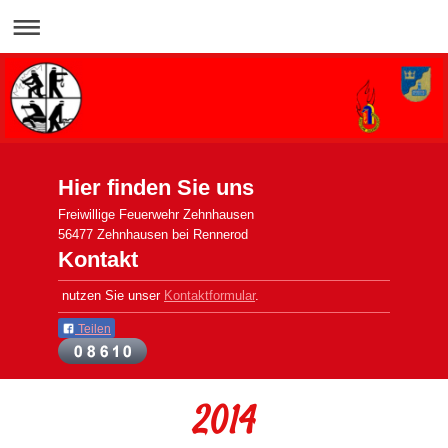
Hier finden Sie uns
Freiwillige Feuerwehr Zehnhausen
56477 Zehnhausen bei Rennerod
Kontakt
nutzen Sie unser
Kontaktformular
.
Teilen
2014