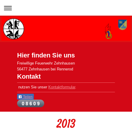
Hier finden Sie uns
Freiwillige Feuerwehr Zehnhausen
56477 Zehnhausen bei Rennerod
Kontakt
nutzen Sie unser
Kontaktformular
.
Teilen
2013