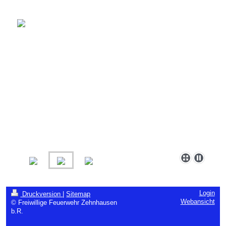
Login
Druckversion
|
Sitemap
Webansicht
© Freiwillige Feuerwehr Zehnhausen
b.R.