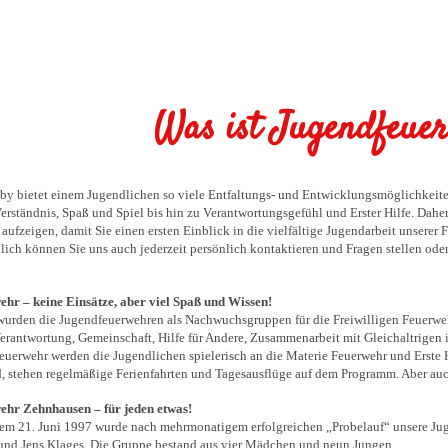
Was ist Jugendfeue
y bietet einem Jugendlichen so viele Entfaltungs- und Entwicklungsmöglichkeite
rständnis, Spaß und Spiel bis hin zu Verantwortungsgefühl und Erster Hilfe. Dahe
aufzeigen, damit Sie einen ersten Einblick in die vielfältige Jugendarbeit unserer 
lich können Sie uns auch jederzeit persönlich kontaktieren und Fragen stellen ode
hr – keine Einsätze, aber viel Spaß und Wissen!
urden die Jugendfeuerwehren als Nachwuchsgruppen für die Freiwilligen Feuerwehre
erantwortung, Gemeinschaft, Hilfe für Andere, Zusammenarbeit mit Gleichaltrigen
euerwehr werden die Jugendlichen spielerisch an die Materie Feuerwehr und Erste H
d, stehen regelmäßige Ferienfahrten und Tagesausflüge auf dem Programm. Aber auc
hr Zehnhausen – für jeden etwas!
m 21. Juni 1997 wurde nach mehrmonatigem erfolgreichen „Probelauf“ unsere Juge
und Jens Klages. Die Gruppe bestand aus vier Mädchen und neun Jungen.