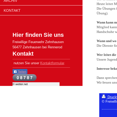
ARCHIV
Heute leitet 
Die Übungen f
KONTAKT
Übung).
Wann kann ma
Mitglied kann
Handschuhe wir
Hier finden Sie uns
Wann und wo t
Freiwillige Feuerwehr Zehnhausen
Die Dienste f
56477 Zehnhausen bei Rennerod
Kontakt
Wer leitet di
Unsere Jugend
nutzen Sie unser
Kontaktformular
.
Interesse be
Teilen
Dann sprechen
Wir freuen uns
© wetter.net
Druck
© Freiwil