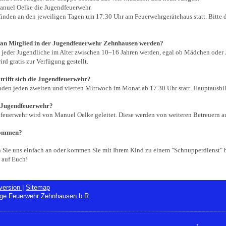
Manuel Oelke die Jugendfeuerwehr.
inden an den jeweiligen Tagen um 17:30 Uhr am Feuerwehrgerätehaus statt. Bitte d
n Mitglied in der Jugendfeuerwehr Zehnhausen werden?
 jeder Jugendliche im Alter zwischen 10–16 Jahren werden, egal ob Mädchen oder
d gratis zur Verfügung gestellt.
rifft sich die Jugendfeuerwehr?
inden jeden zweiten und vierten Mittwoch im Monat ab 17.30 Uhr statt. Hauptausbil
e Jugendfeuerwehr?
feuerwehr wird von Manuel Oelke geleitet. Diese werden von weiteren Betreuern au
kommen?
 Sie uns einfach an oder kommen Sie mit Ihrem Kind zu einem "Schnupperdienst" b
 auf Euch!
version
|
Sitemap
lige Feuerwehr Zehnhausen b.R.
↑