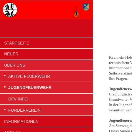
STARTSEITE
NEUES
Kaum ein Hobb
technischem Ve
ÜBER UNS
Informationen 
Selbstverständ
AKTIVE FEUERWEHR
Ihre Fragen.
JUGENDFEUERWEHR
Jugendfeuerwe
Ursprünglich w
DFV INFO
Grundwerte: V
In der Jugendf
FÖRDERVEREIN
vermittelt wir
Jugendfeuerwe
INFORMATIONEN
Am Samstag de
Oliver Simon 