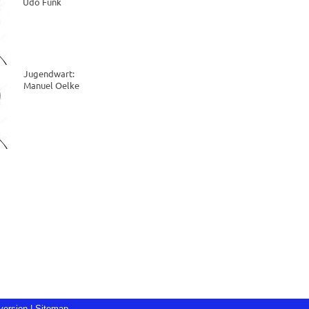
Udo Funk
Jugendwart:
Manuel Oelke
version
|
Sitemap