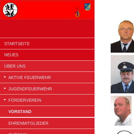
STARTSEITE
NEUES
ÜBER UNS
AKTIVE FEUERWEHR
JUGENDFEUERWEHR
FÖRDERVEREIN
VORSTAND
EHRENMITGLIEDER